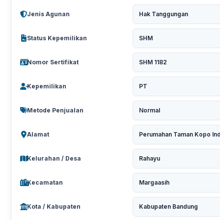
Jenis Agunan
Hak Tanggungan
Status Kepemilikan
SHM
Nomor Sertifikat
SHM 1182
Kepemilikan
PT
Metode Penjualan
Normal
Alamat
Perumahan Taman Kopo Inda
Kelurahan / Desa
Rahayu
Kecamatan
Margaasih
Kota / Kabupaten
Kabupaten Bandung